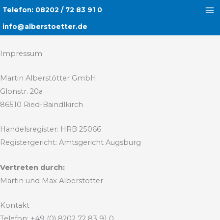
Zum
Telefon: 08202 / 72 83 91 0
Inhalt
info@alberstoetter.de
springen
Impressum
Martin Alberstötter GmbH
Glonstr. 20a
86510 Ried-Baindlkirch
Handelsregister: HRB 25066
Registergericht: Amtsgericht Augsburg
Vertreten durch:
Martin und Max Alberstötter
Kontakt
Telefon: +49 (0) 8202 72 83 91 0